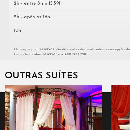
2h - entre 8h e 15:59h
2h - após as 16h
12h -
Os preços para
reservas
são diferentes dos praticados na recepção do
Consulte as abas
reservar
e ir
sem reservar
.
OUTRAS SUÍTES