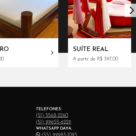
DRO
SUÍTE REAL
00
A partir de R$ 397,00
TELEFONES:
(51) 3568-2260
(51) 99655-6229
WHATSAPP DAYA:
(55) 99983-1095