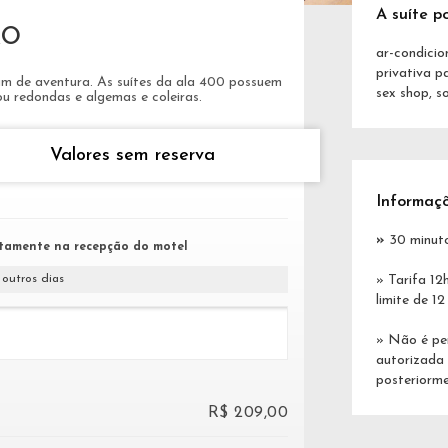
A suíte po
RO
ar-condicio
privativa p
am de aventura. As suítes da ala 400 possuem
sex shop, s
 redondas e algemas e coleiras.
Valores sem reserva
Informaç
»
30 minuto
tamente na recepção do motel
 outros dias
» Tarifa 12
limite de 1
» Não é pe
autorizada
posteriorme
R$ 209,00