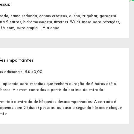
ssui:
nado, cama redonda, canais eróticos, ducha, frigobar, garagem
ara 2 carros, hidromassagem, internet Wi-Fi, mesa para refeições,
ofá, som, suíte ampla, TV a cabo
ões importantes
s adicionais: R$ 40,00.
h: aplicada para estadias que tenham duração de 6 horas até o
2 horas. A serem contadas a partir do horário de entrada.
rmitida a entrada de hóspedes desacompanhados. A entrada é
 apenas com 2 (duas) pessoas, ou caso o segundo hóspede chegue
nte.