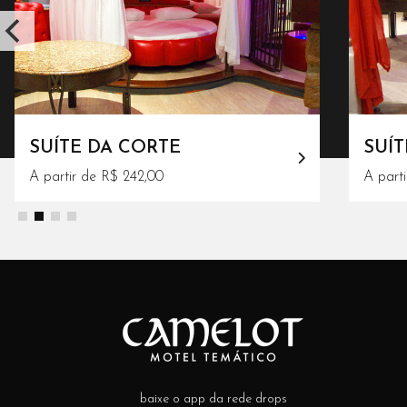
SUÍTE DA CORTE
SUÍT
A partir de R$ 242,00
A part
baixe o app da rede drops